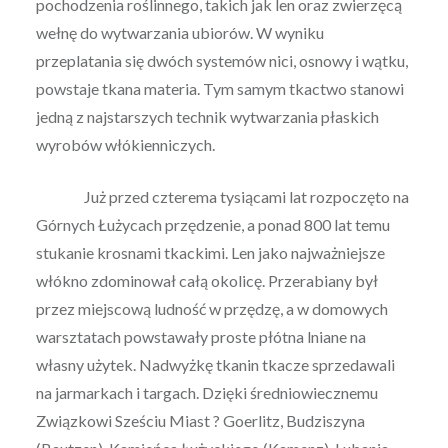
pochodzenia roślinnego, takich jak len oraz zwierzęcą
wełnę do wytwarzania ubiorów. W wyniku
przeplatania się dwóch systemów nici, osnowy i wątku,
powstaje tkana materia. Tym samym tkactwo stanowi
jedną z najstarszych technik wytwarzania płaskich
wyrobów włókienniczych.
Już przed czterema tysiącami lat rozpoczęto na
Górnych Łużycach przędzenie, a ponad 800 lat temu
stukanie krosnami tkackimi. Len jako najważniejsze
włókno zdominował całą okolicę. Przerabiany był
przez miejscową ludność w przędzę, a w domowych
warsztatach powstawały proste płótna lniane na
własny użytek. Nadwyżkę tkanin tkacze sprzedawali
na jarmarkach i targach. Dzięki średniowiecznemu
Związkowi Sześciu Miast ? Goerlitz, Budziszyna