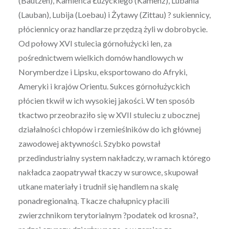
(Bautzen), Kamieńca Łużyckiego (Kamenz), Lubania
(Lauban), Lubija (Loebau) i Żytawy (Zittau) ? sukiennicy,
płóciennicy oraz handlarze przędzą żyli w dobrobycie.
Od połowy XVI stulecia górnołużycki len, za
pośrednictwem wielkich domów handlowych w
Norymberdze i Lipsku, eksportowano do Afryki,
Ameryki i krajów Orientu. Sukces górnołużyckich
płócien tkwił w ich wysokiej jakości. W ten sposób
tkactwo przeobraziło się w XVII stuleciu z ubocznej
działalności chłopów i rzemieślników do ich głównej
zawodowej aktywności. Szybko powstał
przedindustrialny system nakładczy, w ramach którego
nakładca zaopatrywał tkaczy w surowce, skupował
utkane materiały i trudnił się handlem na skalę
ponadregionalną. Tkacze chałupnicy płacili
zwierzchnikom terytorialnym ?podatek od krosna?,