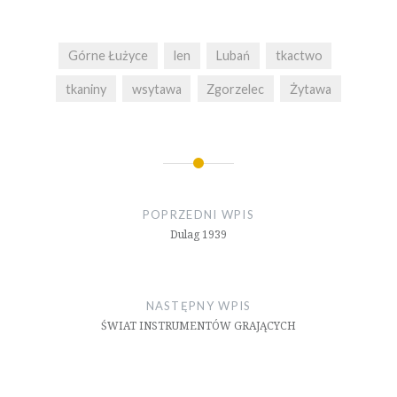
Górne Łużyce
len
Lubań
tkactwo
tkaniny
wsytawa
Zgorzelec
Żytawa
Nawigacja
wpisu
POPRZEDNI WPIS
Dulag 1939
NASTĘPNY WPIS
ŚWIAT INSTRUMENTÓW GRAJĄCYCH