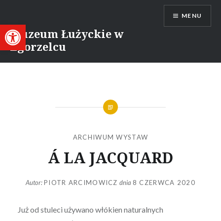
Przejdź
MENU
do
Otwórz pasek narzędzi
treści
Muzeum Łużyckie w
Zgorzelcu
ARCHIWUM WYSTAW
Á LA JACQUARD
Autor:
PIOTR ARCIMOWICZ
dnia
8 CZERWCA 2020
Już od stuleci używano włókien naturalnych