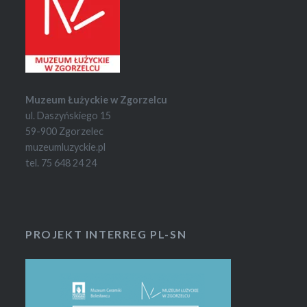
Muzeum Łużyckie w Zgorzelcu
ul. Daszyńskiego 15
59-900 Zgorzelec
muzeumluzyckie.pl
tel. 75 648 24 24
PROJEKT INTERREG PL-SN