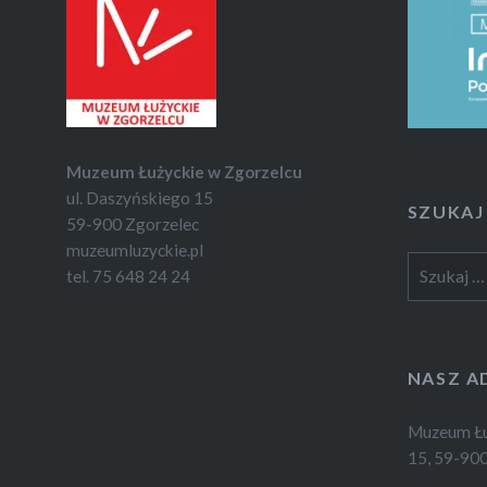
Muzeum Łużyckie w Zgorzelcu
ul. Daszyńskiego 15
SZUKAJ
59-900 Zgorzelec
muzeumluzyckie.pl
Szukaj:
tel. 75 648 24 24
NASZ A
Muzeum Łuż
15, 59-900