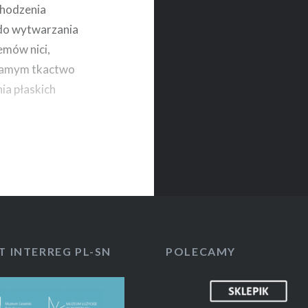
chodzenia
ę do wytwarzania
emów nici,
 samym tkactwo
ia płaskich
T INTERREG PL-SN
POLECAMY