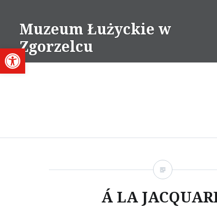
Przejdź
do
Muzeum Łużyckie w
treści
Zgorzelcu
Otwórz pasek narzędzi
Á LA JACQUAR