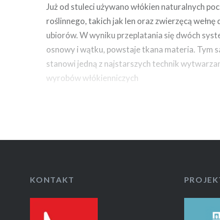
Już od stuleci używano włókien naturalnych po
roślinnego, takich jak len oraz zwierzęcą wełn
ubiorów. W wyniku przeplatania się dwóch syst
osnowy i wątku, powstaje tkana materia. Tym
stanowi jedną z najstarszych technik wytwarzan
wyrobów włókienniczych
KONTAKT
PROJEK