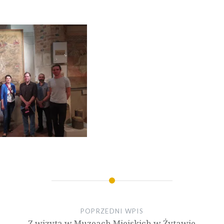
POPRZEDNI WPIS
Z wizytą w Muzeach Miejskich w Żytawie