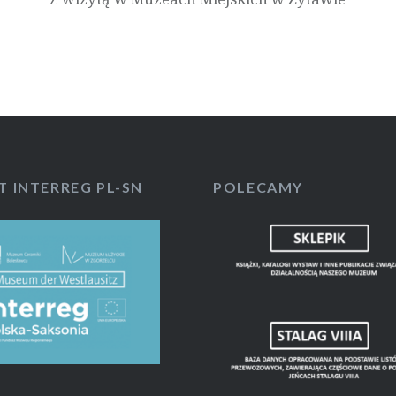
T INTERREG PL-SN
POLECAMY