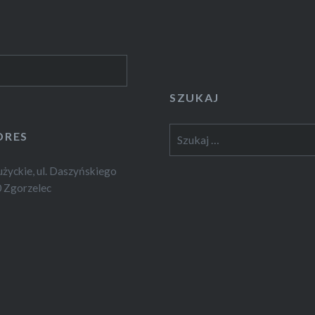
SZUKAJ
Szukaj:
DRES
yckie, ul. Daszyńskiego
 Zgorzelec