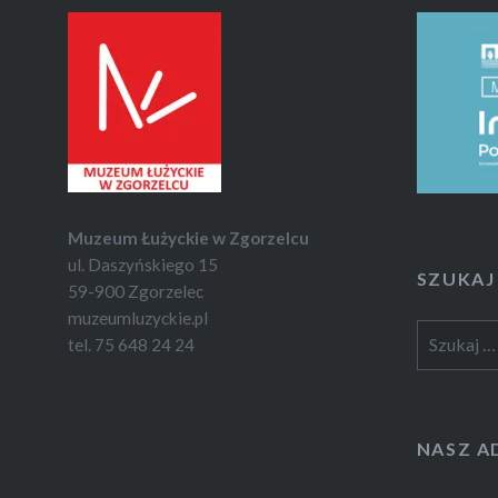
Muzeum Łużyckie w Zgorzelcu
ul. Daszyńskiego 15
SZUKAJ
59-900 Zgorzelec
muzeumluzyckie.pl
Szukaj:
tel. 75 648 24 24
NASZ A