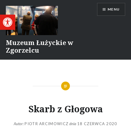
Przejdź
MENU
do
Otwórz pasek narzędzi
treści
Muzeum Łużyckie w
Zgorzelcu
Skarb z Głogowa
Autor:
PIOTR ARCIMOWICZ
dnia
18 CZERWCA 2020