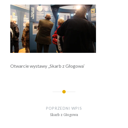
Otwarcie wystawy „Skarb z Głogowa’
Nawigacja
wpisu
POPRZEDNI WPIS
Skarb z Głogowa