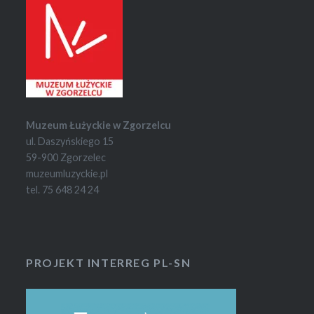
Muzeum Łużyckie w Zgorzelcu
ul. Daszyńskiego 15
59-900 Zgorzelec
muzeumluzyckie.pl
tel. 75 648 24 24
PROJEKT INTERREG PL-SN