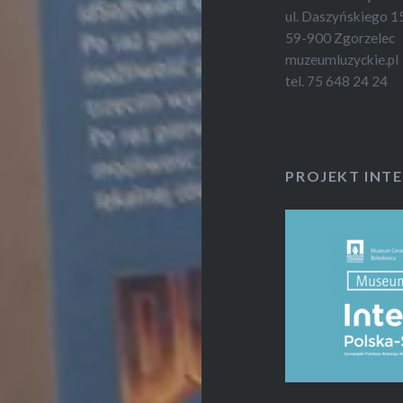
ul. Daszyńskiego 1
59-900 Zgorzelec
muzeumluzyckie.pl
tel. 75 648 24 24
PROJEKT INTE