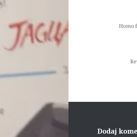
Nawigacja
wpisu
Homo fa
Re
Dodaj kom