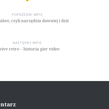
POPRZEDNI WPIS
ber, czyli narzędzia dawniej i dziś
NASTĘPNY WPIS
vive retro – historia gier video
entarz