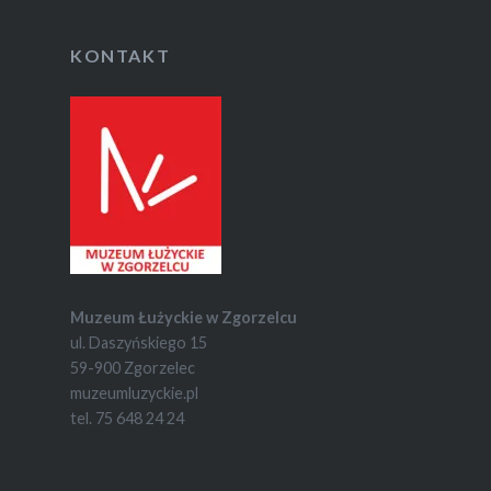
KONTAKT
Muzeum Łużyckie w Zgorzelcu
ul. Daszyńskiego 15
59-900 Zgorzelec
muzeumluzyckie.pl
tel. 75 648 24 24