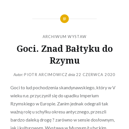
ARCHIWUM WYSTAW
Goci. Znad Bałtyku do
Rzymu
Autor:
PIOTR ARCIMOWICZ
dnia
22 CZERWCA 2020
Goci to lud pochodzenia skandynawskiego, który w V
wieku n.e. przyczynił się do upadku Imperium
Rzymskiego w Europie. Zanim jednak odegrali tak
ważną rolę u schyłku okresu antycznego, przeszli
bardzo daleką drogę ? zarówno w sensie dosłownym,
jak i kulturowym. Wystawa w Muzeum Łużyckim