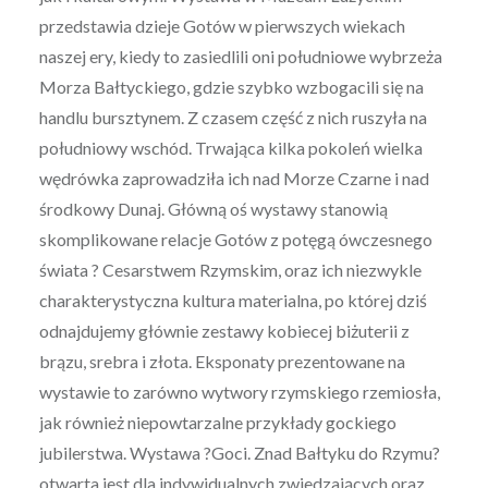
przedstawia dzieje Gotów w pierwszych wiekach
naszej ery, kiedy to zasiedlili oni południowe wybrzeża
Morza Bałtyckiego, gdzie szybko wzbogacili się na
handlu bursztynem. Z czasem część z nich ruszyła na
południowy wschód. Trwająca kilka pokoleń wielka
wędrówka zaprowadziła ich nad Morze Czarne i nad
środkowy Dunaj. Główną oś wystawy stanowią
skomplikowane relacje Gotów z potęgą ówczesnego
świata ? Cesarstwem Rzymskim, oraz ich niezwykle
charakterystyczna kultura materialna, po której dziś
odnajdujemy głównie zestawy kobiecej biżuterii z
brązu, srebra i złota. Eksponaty prezentowane na
wystawie to zarówno wytwory rzymskiego rzemiosła,
jak również niepowtarzalne przykłady gockiego
jubilerstwa. Wystawa ?Goci. Znad Bałtyku do Rzymu?
otwarta jest dla indywidualnych zwiedzających oraz