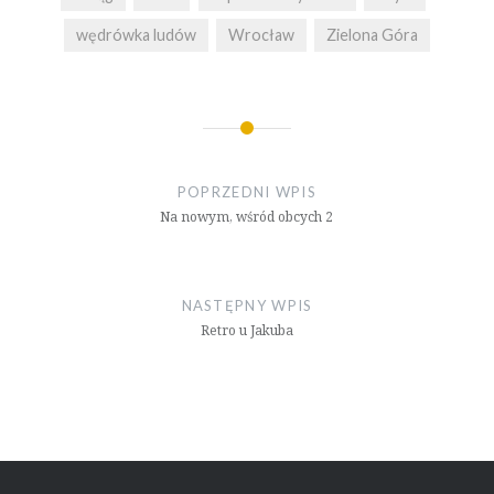
wędrówka ludów
Wrocław
Zielona Góra
Nawigacja
wpisu
POPRZEDNI WPIS
Na nowym, wśród obcych 2
NASTĘPNY WPIS
Retro u Jakuba