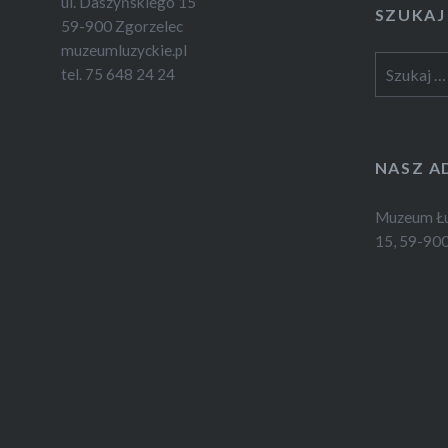
ul. Daszyńskiego 15
SZUKAJ
59-900 Zgorzelec
muzeumluzyckie.pl
Szukaj:
tel. 75 648 24 24
NASZ A
Muzeum Łuż
15, 59-900