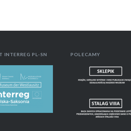
T INTERREG PL-SN
POLECAMY