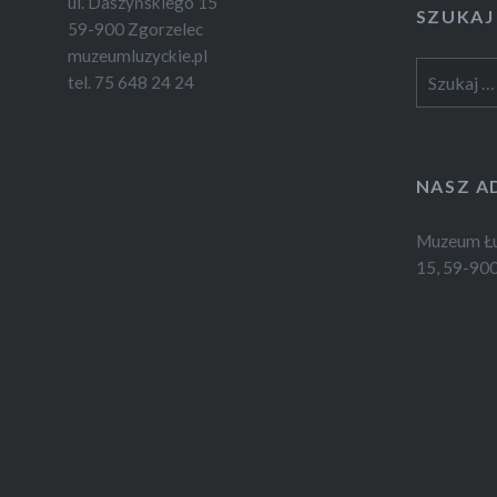
ul. Daszyńskiego 15
SZUKAJ
59-900 Zgorzelec
muzeumluzyckie.pl
Szukaj:
tel. 75 648 24 24
NASZ A
Muzeum Łuż
15, 59-900