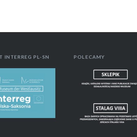
T INTERREG PL-SN
POLECAMY