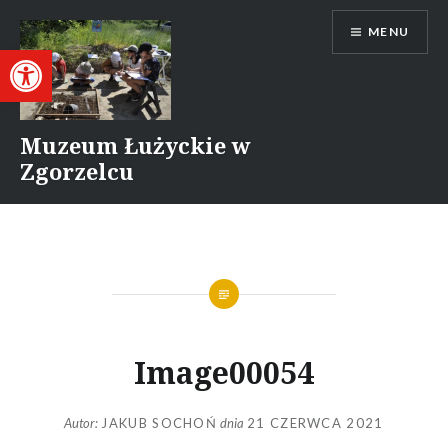
Przejdź
MENU
do
Otwórz pasek narzędzi
treści
Muzeum Łużyckie w
Zgorzelcu
Image00054
Autor:
JAKUB SOCHOŃ
dnia
21 CZERWCA 2021