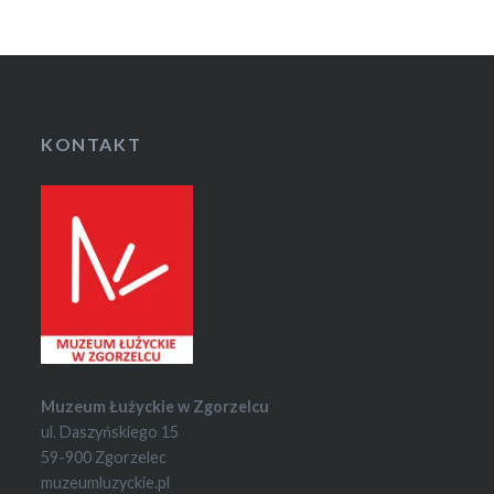
KONTAKT
Muzeum Łużyckie w Zgorzelcu
ul. Daszyńskiego 15
59-900 Zgorzelec
muzeumluzyckie.pl