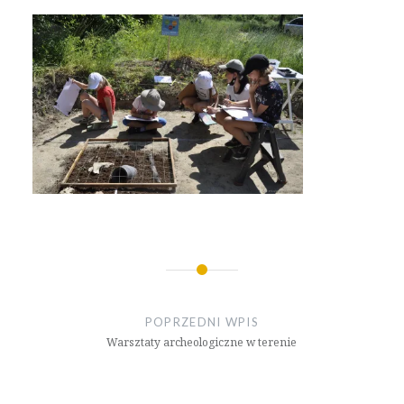
Nawigacja
wpisu
POPRZEDNI WPIS
Warsztaty archeologiczne w terenie