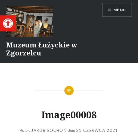
Przejdź
MENU
do
Otwórz pasek narzędzi
treści
Muzeum Łużyckie w
Zgorzelcu
Image00008
Autor:
JAKUB SOCHOŃ
dnia
21 CZERWCA 2021