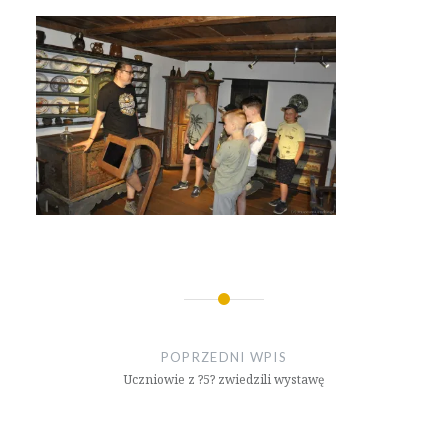
Nawigacja
wpisu
POPRZEDNI WPIS
Uczniowie z ?5? zwiedzili wystawę