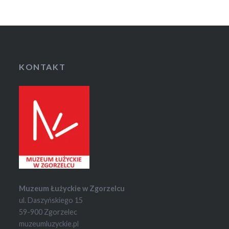
KONTAKT
Muzeum Łużyckie w Zgorzelcu
ul. Daszyńskiego 15
59-900 Zgorzelec
muzeumluzyckie.pl