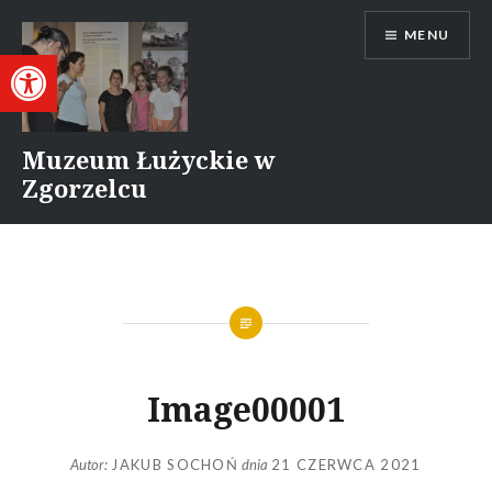
Przejdź
MENU
do
Otwórz pasek narzędzi
treści
Muzeum Łużyckie w
Zgorzelcu
Image00001
Autor:
JAKUB SOCHOŃ
dnia
21 CZERWCA 2021