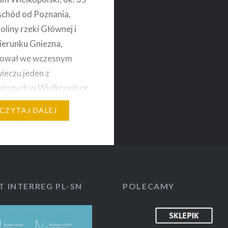
schód od Poznania,
oliny rzeki Głównej i
kierunku Gniezna,
nował we wczesnym
ieczu jeden z
ejszych w Wielkopolsce
 ziemi Polan. Na
CZYTAJ DALEJ
um tym, na wyspie
e) na jeziorze Lednica
. powstał gród, który z
w latach 60-tych X w. ,
owany…
T INTERREG PL-SN
POLECAMY