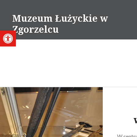
Przejdź
do
Muzeum Łużyckie w
treści
Zgorzelcu
Otwórz pasek narzędzi
W centru