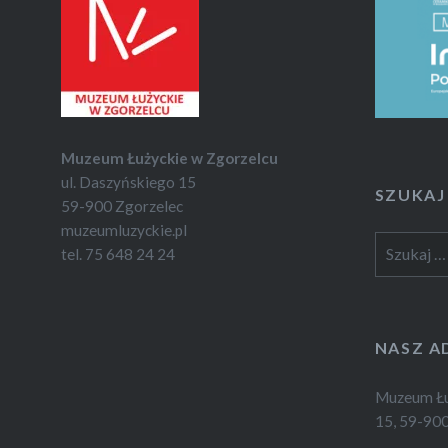
Muzeum Łużyckie w Zgorzelcu
ul. Daszyńskiego 15
SZUKAJ
59-900 Zgorzelec
muzeumluzyckie.pl
Szukaj:
tel. 75 648 24 24
NASZ A
Muzeum Łuż
15, 59-900