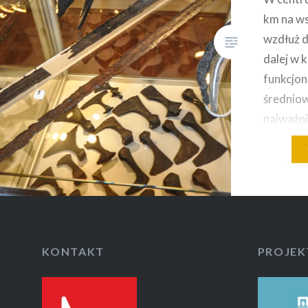
km na w
wzdłuż d
dalej w 
funkcjo
średniow
najważni
regionów
terytori
(Ostrowi
w IX/X w
czasem, 
rozbud
KONTAKT
PROJEK