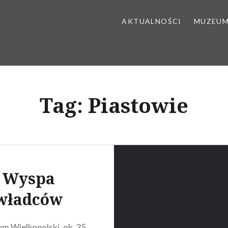
AKTUALNOŚCI
MUZEU
Tag:
Piastowie
Wyspa
władców
m Wielkopolski, ok. 35