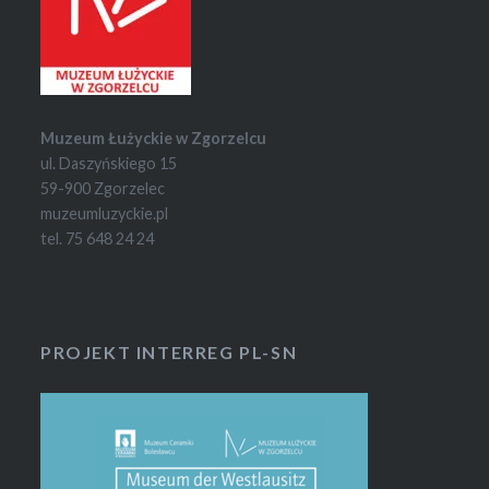
Muzeum Łużyckie w Zgorzelcu
ul. Daszyńskiego 15
59-900 Zgorzelec
muzeumluzyckie.pl
tel. 75 648 24 24
PROJEKT INTERREG PL-SN