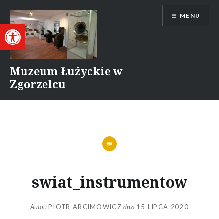
Przejdź
MENU
do
Otwórz pasek narzędzi
treści
Muzeum Łużyckie w
Zgorzelcu
swiat_instrumentow
Autor:
PIOTR ARCIMOWICZ
dnia
15 LIPCA 2020