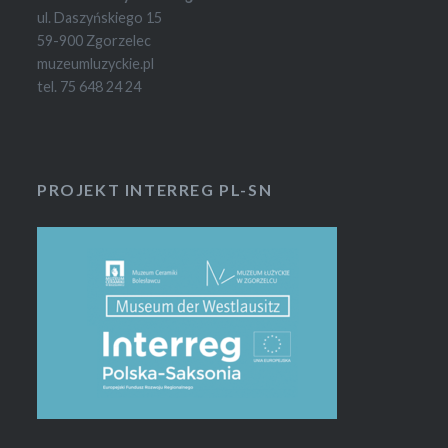
ul. Daszyńskiego 15
59-900 Zgorzelec
muzeumluzyckie.pl
tel. 75 648 24 24
PROJEKT INTERREG PL-SN