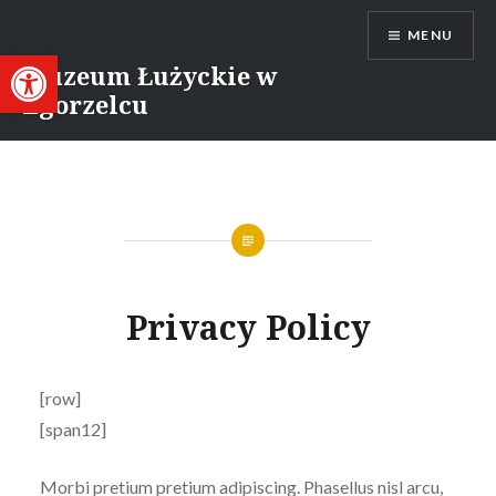
Przejdź
MENU
do
Otwórz pasek narzędzi
treści
Muzeum Łużyckie w
Zgorzelcu
Privacy Policy
[row]
[span12]
Morbi pretium pretium adipiscing. Phasellus nisl arcu,