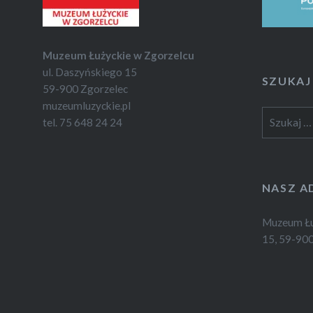
Muzeum Łużyckie w Zgorzelcu
ul. Daszyńskiego 15
SZUKAJ
59-900 Zgorzelec
muzeumluzyckie.pl
Szukaj:
tel. 75 648 24 24
NASZ A
Muzeum Łuż
15, 59-900