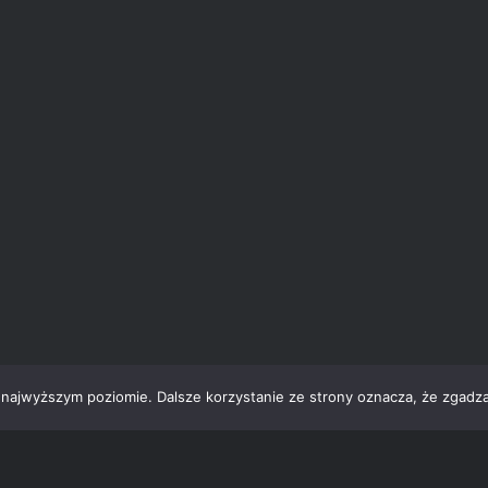
 najwyższym poziomie. Dalsze korzystanie ze strony oznacza, że zgadzas
a WordPress
|
Motyw: Dyad autostwa
WordPress.com
., tłumaczenie:
Wor