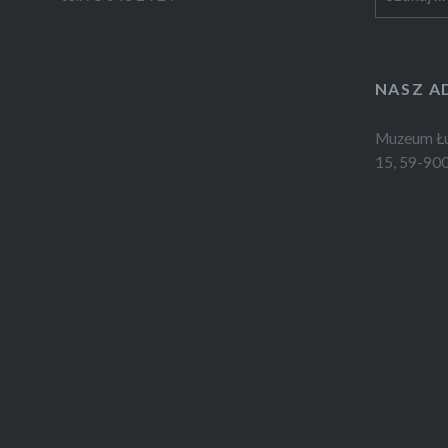
NASZ A
Muzeum Łuż
15, 59-900