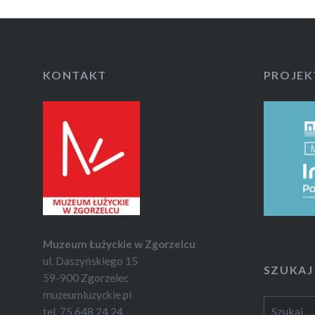
KONTAKT
PROJEK
Muzeum Łużyckie w Zgorzelcu
ul. Daszyńskiego 15
SZUKAJ
59-900 Zgorzelec
muzeumluzyckie.pl
Szukaj:
tel. 75 648 24 24