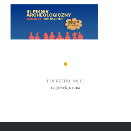
Nawigacja
wpisu
POPRZEDNI WPIS
naglowek_strona