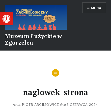
Przejdź
MENU
do
Otwórz pasek narzędzi
treści
Muzeum Łużyckie w
Zgorzelcu
naglowek_strona
Autor:
PIOTR ARCIMOWICZ
dnia
3 CZERWCA 2024