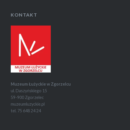
KONTAKT
Muzeum Łużyckie w Zgorzelcu
ul. Daszyńskiego 15
59-900 Zgorzelec
muzeumluzyckie.pl
tel. 75 648 24 24