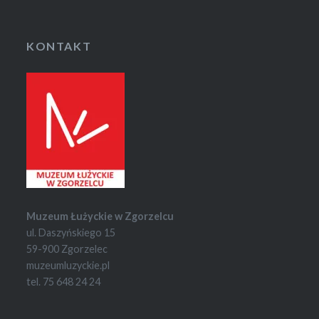
KONTAKT
Muzeum Łużyckie w Zgorzelcu
ul. Daszyńskiego 15
59-900 Zgorzelec
muzeumluzyckie.pl
tel. 75 648 24 24