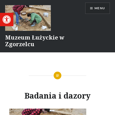
Przejdź
MENU
do
Otwórz pasek narzędzi
treści
Muzeum Łużyckie w
Zgorzelcu
Badania i dazory