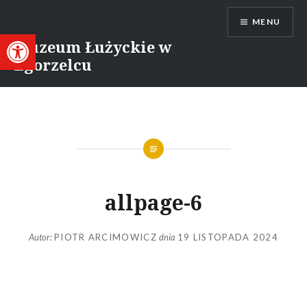
Przejdź
MENU
do
Otwórz pasek narzędzi
treści
Muzeum Łużyckie w
Zgorzelcu
allpage-6
Autor:
PIOTR ARCIMOWICZ
dnia
19 LISTOPADA 2024