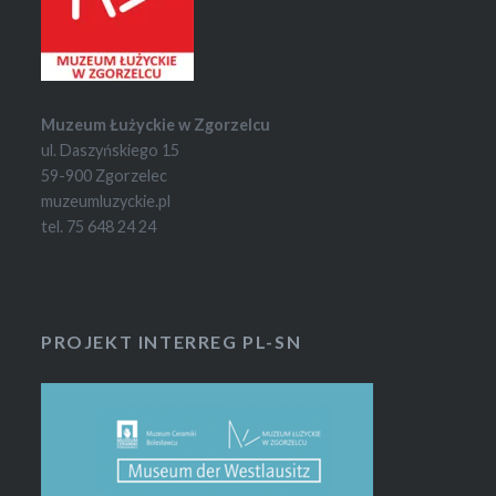
Muzeum Łużyckie w Zgorzelcu
ul. Daszyńskiego 15
59-900 Zgorzelec
muzeumluzyckie.pl
tel. 75 648 24 24
PROJEKT INTERREG PL-SN