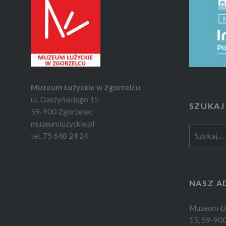
Muzeum Łużyckie w Zgorzelcu
ul. Daszyńskiego 15
SZUKAJ
59-900 Zgorzelec
muzeumluzyckie.pl
Szukaj:
tel. 75 648 24 24
NASZ A
Muzeum Łuż
15, 59-900