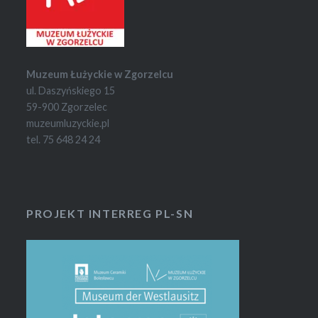
Muzeum Łużyckie w Zgorzelcu
ul. Daszyńskiego 15
59-900 Zgorzelec
muzeumluzyckie.pl
tel. 75 648 24 24
PROJEKT INTERREG PL-SN