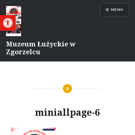
Przejdź
MENU
do
Otwórz pasek narzędzi
treści
Muzeum Łużyckie w
Zgorzelcu
miniallpage-6