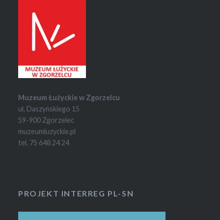
Muzeum Łużyckie w Zgorzelcu
ul. Daszyńskiego 15
59-900 Zgorzelec
muzeumluzyckie.pl
tel. 75 648 24 24
PROJEKT INTERREG PL-SN