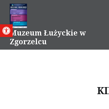
Przejdź
do
treści
Otwórz pasek narzędzi
Muzeum Łużyckie w
Zgorzelcu
KI