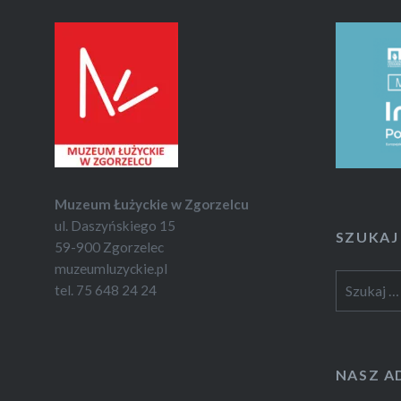
Muzeum Łużyckie w Zgorzelcu
ul. Daszyńskiego 15
SZUKAJ
59-900 Zgorzelec
muzeumluzyckie.pl
Szukaj:
tel. 75 648 24 24
NASZ A