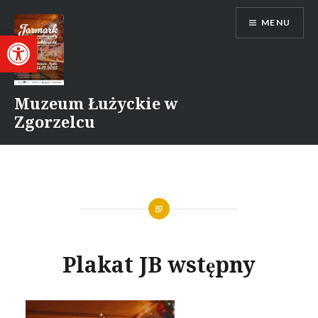
Przejdź
MENU
do
Otwórz pasek narzędzi
treści
Muzeum Łużyckie w
Zgorzelcu
Plakat JB wstępny