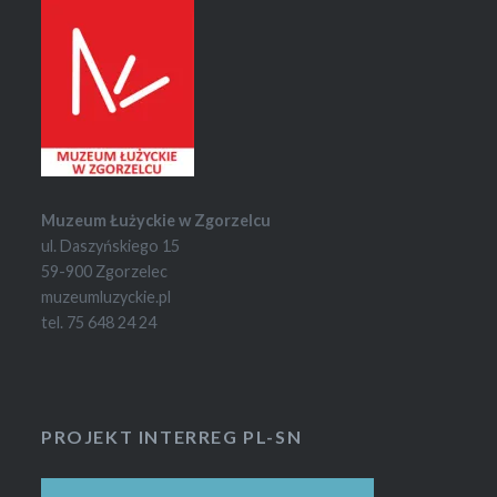
Muzeum Łużyckie w Zgorzelcu
ul. Daszyńskiego 15
59-900 Zgorzelec
muzeumluzyckie.pl
tel. 75 648 24 24
PROJEKT INTERREG PL-SN